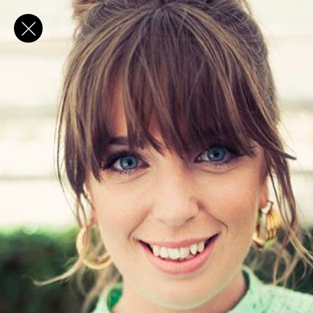
✕
E-post
Förnamn