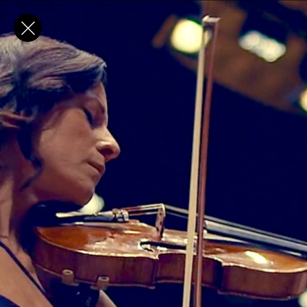
✕
E-post
Förnamn