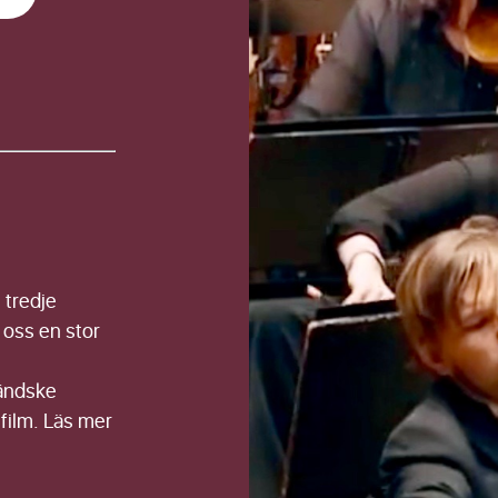
 tredje
a oss en stor
ländske
film. Läs mer