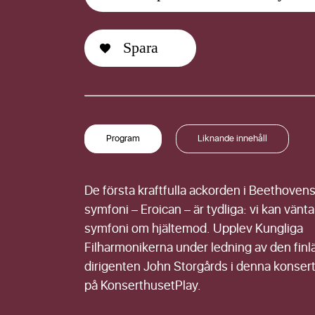
Förnamn
Spara
Efternamn
Program
Liknande innehåll
De första kraftfulla ackorden i Beethovens
symfoni – Eroican – är tydliga: vi kan vänt
symfoni om hjältemod. Upplev Kungliga
Filharmonikerna under ledning av den fin
dirigenten John Storgårds i denna konsert
på KonserthusetPlay.