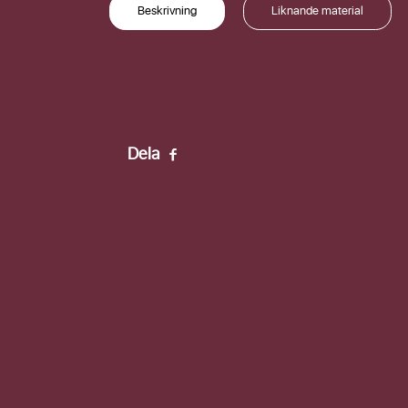
Beskrivning
Liknande material
Förnamn
Efternamn
Dela