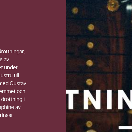
rottningar,
e av
et under
stru till
t med Gustav
hemmet och
 drottning i
éphine av
insar.