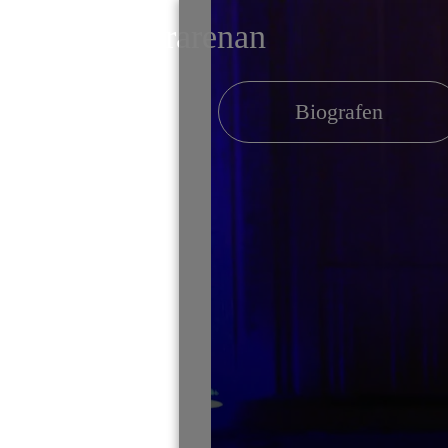
Kulturarenan
cenen
Biografen
✕