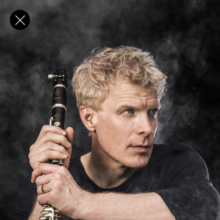
✕
E-post
Förnamn