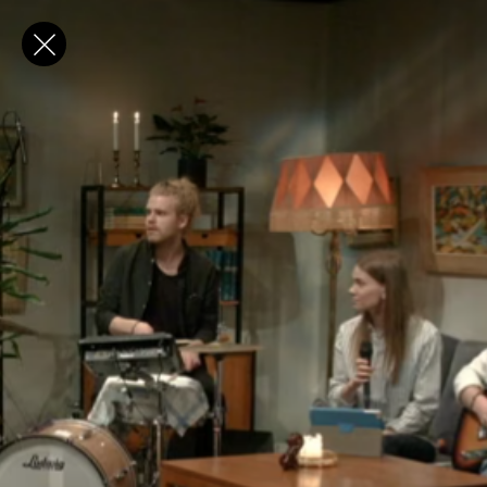
✕
E-post
Förnamn