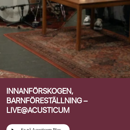
Efternamn
INNANFÖRSKOGEN,
BARNFÖRESTÄLLNING –
LIVE@ACUSTICUM
Se på Acusticum Play