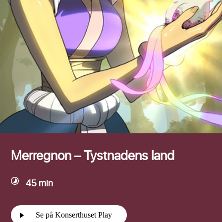
Efternamn
Merregnon – Tystnadens land
45 min
Se på Konserthuset Play