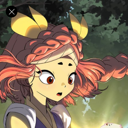
✕
E-post
Förnamn