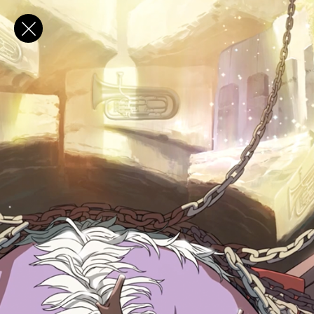
✕
E-post
Förnamn