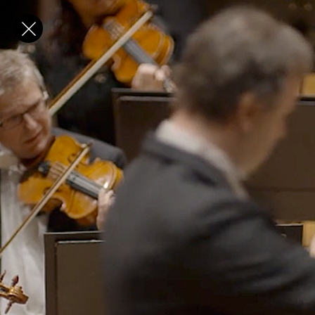
✕
E-post
Förnamn