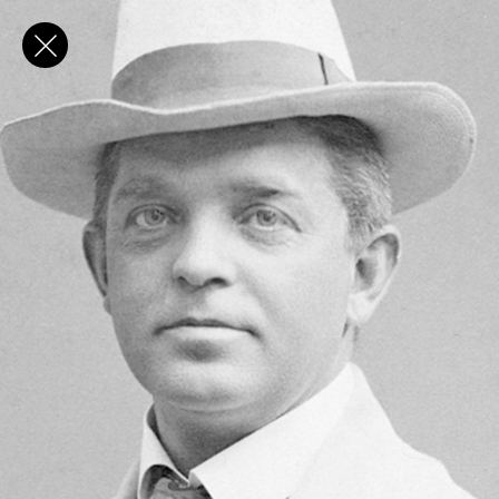
✕
E-post
Förnamn