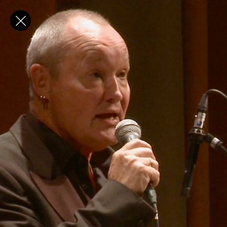
✕
E-post
Förnamn