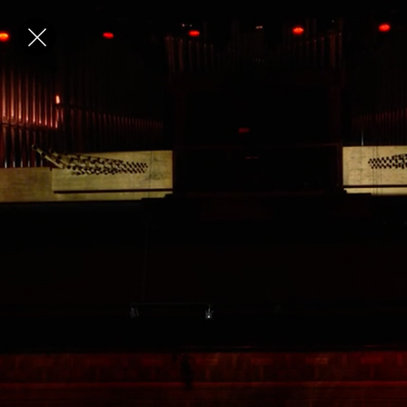
✕
E-post
Förnamn