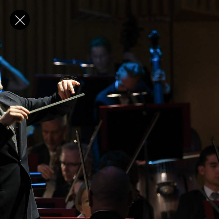
✕
E-post
Förnamn