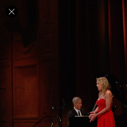
✕
E-post
Förnamn