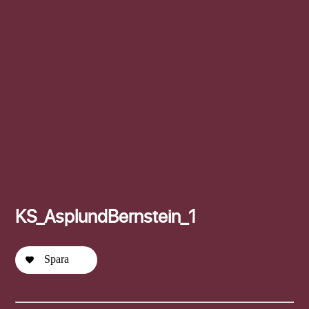
Efternamn
KS_AsplundBernstein_1
Spara