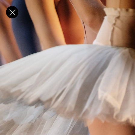
✕
E-post
Förnamn