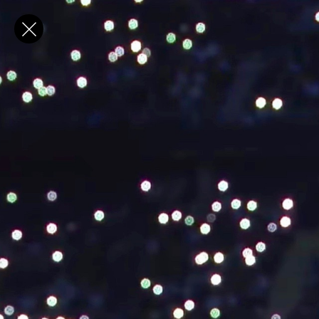
✕
E-post
Förnamn