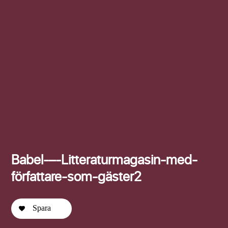
Efternamn
Babel-–-Litteraturmagasin-med-
författare-som-gäster2
Spara