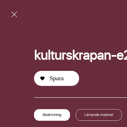
kulturskrapan-e
Spara
E-post
Beskrivning
Liknande material