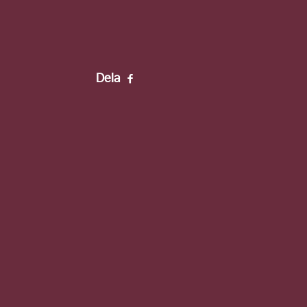
Förnamn
Efternamn
Dela