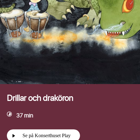
Efternamn
Drillar och draköron
37 min
Se på Konserthuset Play