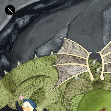
✕
E-post
Förnamn