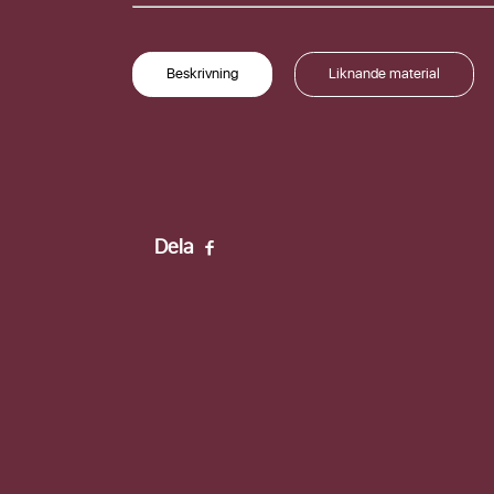
Förnamn
Beskrivning
Liknande material
Efternamn
Dela