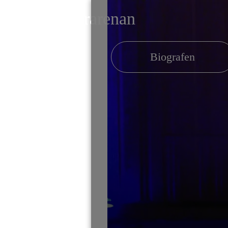
Kulturarenan
cenen
Biografen
✕