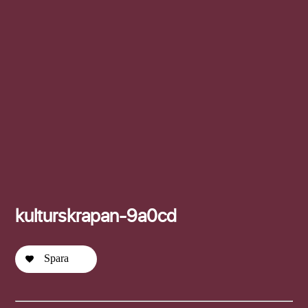
Efternamn
kulturskrapan-9a0cd
Spara