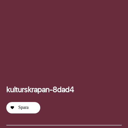
Efternamn
kulturskrapan-8dad4
Spara