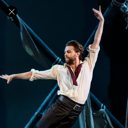
✕
E-post
Förnamn