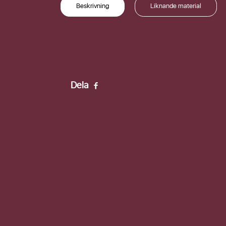
Beskrivning
Liknande material
Förnamn
Efternamn
Dela