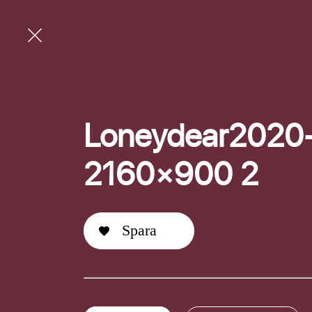
Loneydear2020
2160×900 2
Spara
E-post