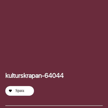
Efternamn
kulturskrapan-64044
Spara