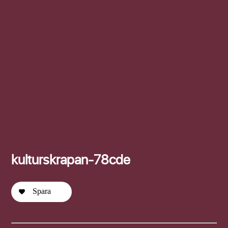
Efternamn
kulturskrapan-78cde
Spara