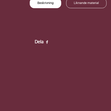
Beskrivning
Liknande material
Förnamn
Efternamn
Dela