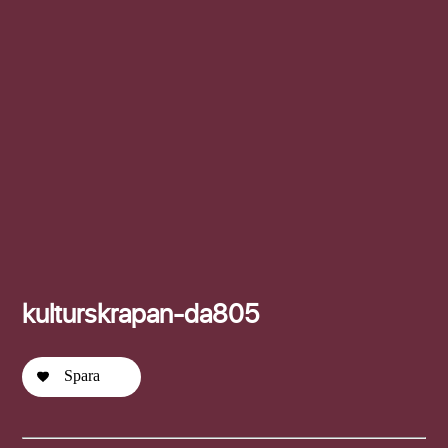
Efternamn
kulturskrapan-da805
Spara