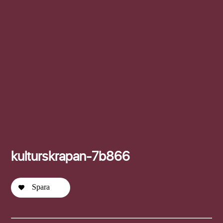
Efternamn
kulturskrapan-7b866
Spara