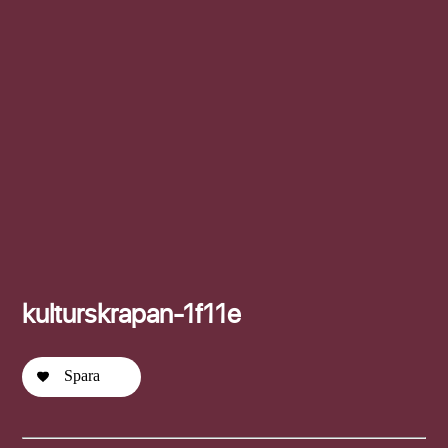
Efternamn
kulturskrapan-1f11e
Spara