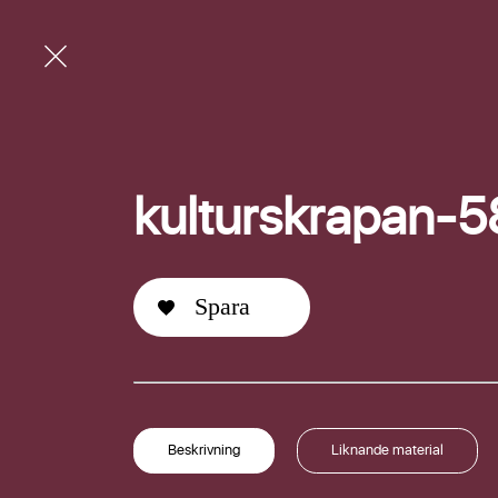
kulturskrapan-
Spara
E-post
Beskrivning
Liknande material