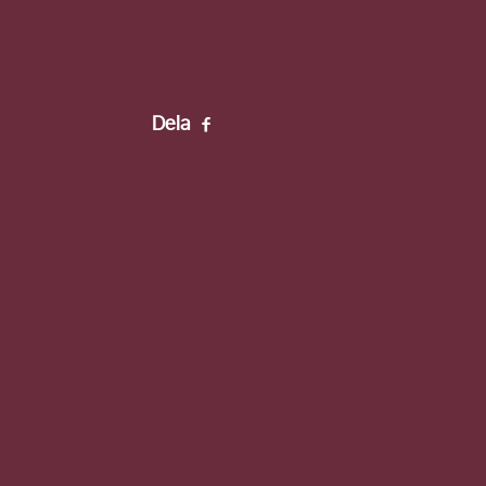
Förnamn
Efternamn
Dela