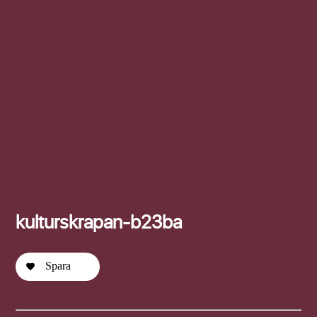
Efternamn
kulturskrapan-b23ba
Spara