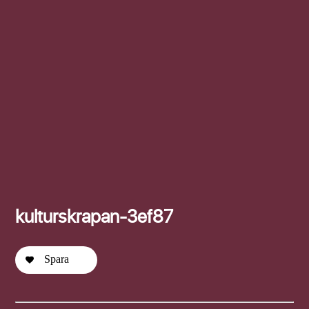
Efternamn
kulturskrapan-3ef87
Spara