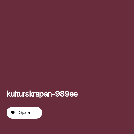
Efternamn
kulturskrapan-989ee
Spara