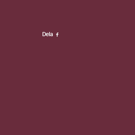
Förnamn
Efternamn
Dela