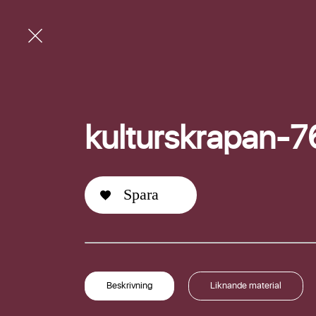
kulturskrapan-
Spara
E-post
Beskrivning
Liknande material