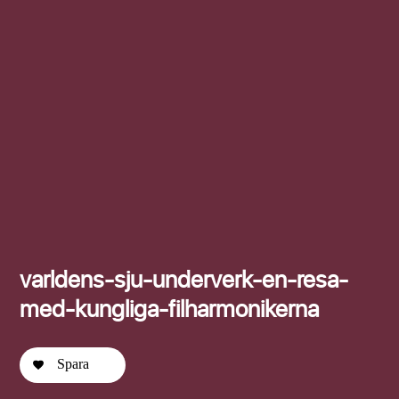
Efternamn
varldens-sju-underverk-en-resa-
med-kungliga-filharmonikerna
Spara