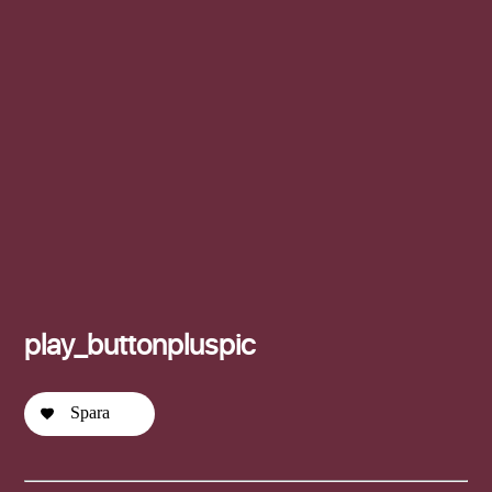
Efternamn
play_buttonpluspic
Spara