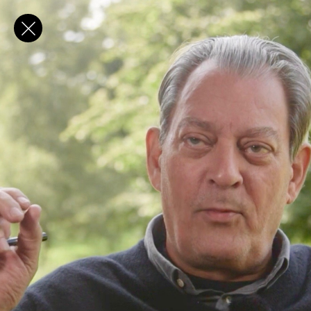
✕
E-post
Förnamn